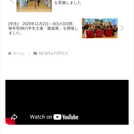
を実施しました
[学生] 2025年11月2日～4日の3日間、
毎年恒例の学生主催「建築展」を開催し
ました。
ホーム
NEWS&TOPICS